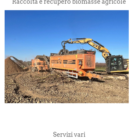
Raccolta e recupero biomasse agricole
R
e
r
b
Servizi vari