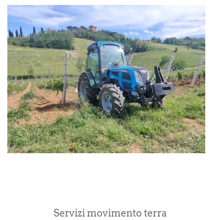
V
e
f
Servizi movimento terra