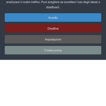
analizzare il nostro traffico. Puoi scegliere se accettare l'uso degli stessi o
disattivarli.
Youtube
Accetto
Disattiva
COOPERATIVA
Impostazioni
Cooperativa
Cookie policy
Servizi
News
Contatti
LEGAL
Privacy policy
Cookie policy
Delega ambientale