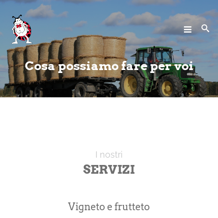
Home
Cooperativa
Cosa possiamo fare per voi
Servizi
News
Contatti
I nostri
SERVIZI
Vigneto e frutteto