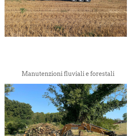
Manutenzioni fluviali e forestali
S
v