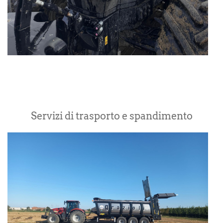
Servizi di trasporto e spandimento
S
d
t
e
s